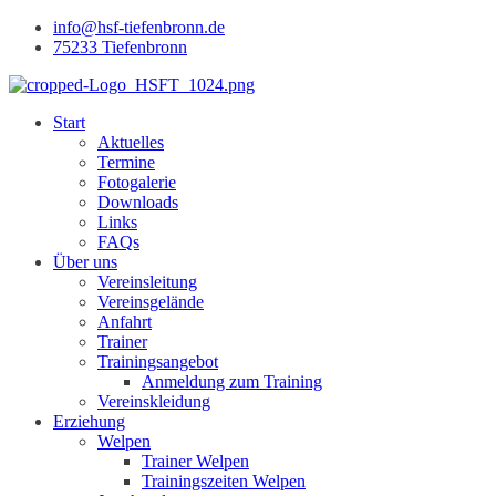
info@hsf-tiefenbronn.de
75233 Tiefenbronn
Start
Aktuelles
Termine
Fotogalerie
Downloads
Links
FAQs
Über uns
Vereinsleitung
Vereinsgelände
Anfahrt
Trainer
Trainingsangebot
Anmeldung zum Training
Vereinskleidung
Erziehung
Welpen
Trainer Welpen
Trainingszeiten Welpen