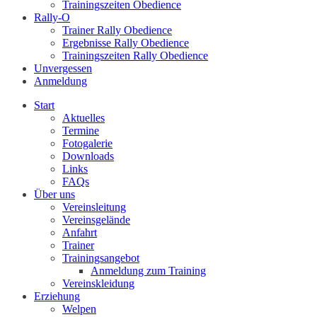
Trainingszeiten Obedience
Rally-O
Trainer Rally Obedience
Ergebnisse Rally Obedience
Trainingszeiten Rally Obedience
Unvergessen
Anmeldung
Start
Aktuelles
Termine
Fotogalerie
Downloads
Links
FAQs
Über uns
Vereinsleitung
Vereinsgelände
Anfahrt
Trainer
Trainingsangebot
Anmeldung zum Training
Vereinskleidung
Erziehung
Welpen