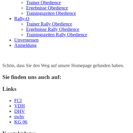
Trainer Obedience
Ergebnisse Obedience
Trainingszeiten Obedience
Rally-O
Trainer Rally Obedience
Ergebnisse Rally Obedience
Trainingszeiten Rally Obedience
Unvergessen
Anmeldung
Schön, dass Sie den Weg auf unsere Homepage gefunden haben.
Sie finden uns auch auf:
Links
FCI
VDH
DHV
swhv
KG 06