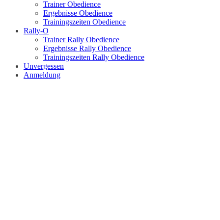
Trainer Obedience
Ergebnisse Obedience
Trainingszeiten Obedience
Rally-O
Trainer Rally Obedience
Ergebnisse Rally Obedience
Trainingszeiten Rally Obedience
Unvergessen
Anmeldung