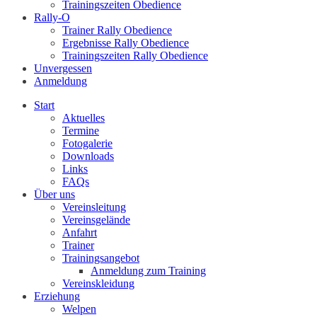
Trainingszeiten Obedience
Rally-O
Trainer Rally Obedience
Ergebnisse Rally Obedience
Trainingszeiten Rally Obedience
Unvergessen
Anmeldung
Start
Aktuelles
Termine
Fotogalerie
Downloads
Links
FAQs
Über uns
Vereinsleitung
Vereinsgelände
Anfahrt
Trainer
Trainingsangebot
Anmeldung zum Training
Vereinskleidung
Erziehung
Welpen