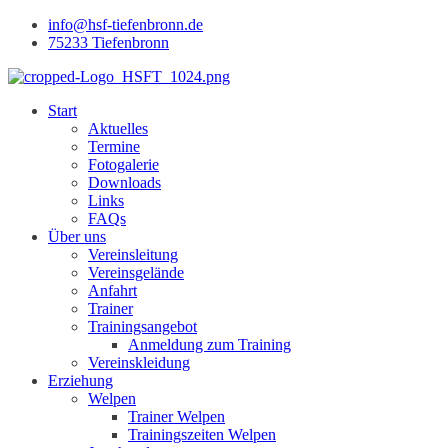
info@hsf-tiefenbronn.de
75233 Tiefenbronn
Start
Aktuelles
Termine
Fotogalerie
Downloads
Links
FAQs
Über uns
Vereinsleitung
Vereinsgelände
Anfahrt
Trainer
Trainingsangebot
Anmeldung zum Training
Vereinskleidung
Erziehung
Welpen
Trainer Welpen
Trainingszeiten Welpen