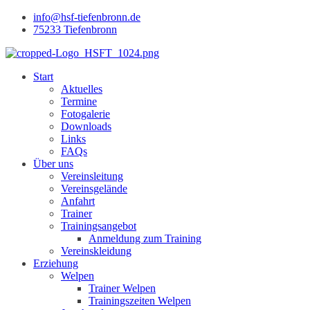
info@hsf-tiefenbronn.de
75233 Tiefenbronn
Start
Aktuelles
Termine
Fotogalerie
Downloads
Links
FAQs
Über uns
Vereinsleitung
Vereinsgelände
Anfahrt
Trainer
Trainingsangebot
Anmeldung zum Training
Vereinskleidung
Erziehung
Welpen
Trainer Welpen
Trainingszeiten Welpen