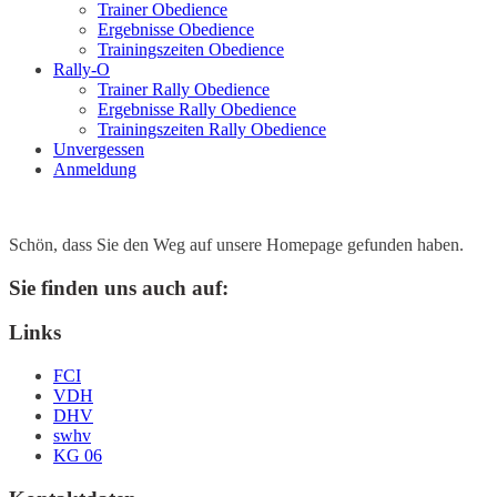
Trainer Obedience
Ergebnisse Obedience
Trainingszeiten Obedience
Rally-O
Trainer Rally Obedience
Ergebnisse Rally Obedience
Trainingszeiten Rally Obedience
Unvergessen
Anmeldung
Schön, dass Sie den Weg auf unsere Homepage gefunden haben.
Sie finden uns auch auf:
Links
FCI
VDH
DHV
swhv
KG 06