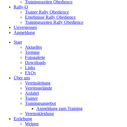
Trainingszeiten Obedience
Rally-O
Trainer Rally Obedience
Ergebnisse Rally Obedience
Trainingszeiten Rally Obedience
Unvergessen
Anmeldung
Start
Aktuelles
Termine
Fotogalerie
Downloads
Links
FAQs
Über uns
Vereinsleitung
Vereinsgelände
Anfahrt
Trainer
Trainingsangebot
Anmeldung zum Training
Vereinskleidung
Erziehung
Welpen