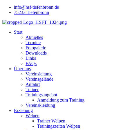
info@hsf-tiefenbronn.de
75233 Tiefenbronn
Start
Aktuelles
Termine
Fotogalerie
Downloads
Links
FAQs
Über uns
Vereinsleitung
Vereinsgelände
Anfahrt
Trainer
Trainingsangebot
Anmeldung zum Training
Vereinskleidung
Erziehung
Welpen
Trainer Welpen
Trainingszeiten Welpen