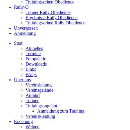
Trainingszeiten Obedience
Rally-O
Trainer Rally Obedience
Ergebnisse Rally Obedience
Trainingszeiten Rally Obedience
Unvergessen
Anmeldung
Start
Aktuelles
Termine
Fotogalerie
Downloads
Links
FAQs
Über uns
Vereinsleitung
Vereinsgelände
Anfahrt
Trainer
Trainingsangebot
Anmeldung zum Training
Vereinskleidung
Erziehung
Welpen