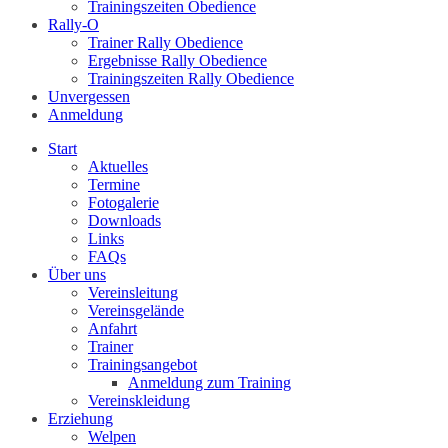
Trainingszeiten Obedience
Rally-O
Trainer Rally Obedience
Ergebnisse Rally Obedience
Trainingszeiten Rally Obedience
Unvergessen
Anmeldung
Start
Aktuelles
Termine
Fotogalerie
Downloads
Links
FAQs
Über uns
Vereinsleitung
Vereinsgelände
Anfahrt
Trainer
Trainingsangebot
Anmeldung zum Training
Vereinskleidung
Erziehung
Welpen