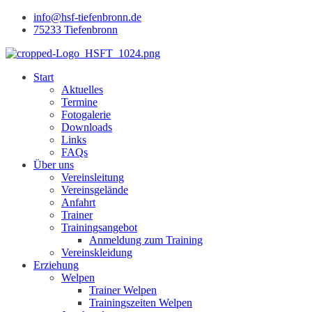
info@hsf-tiefenbronn.de
75233 Tiefenbronn
Start
Aktuelles
Termine
Fotogalerie
Downloads
Links
FAQs
Über uns
Vereinsleitung
Vereinsgelände
Anfahrt
Trainer
Trainingsangebot
Anmeldung zum Training
Vereinskleidung
Erziehung
Welpen
Trainer Welpen
Trainingszeiten Welpen