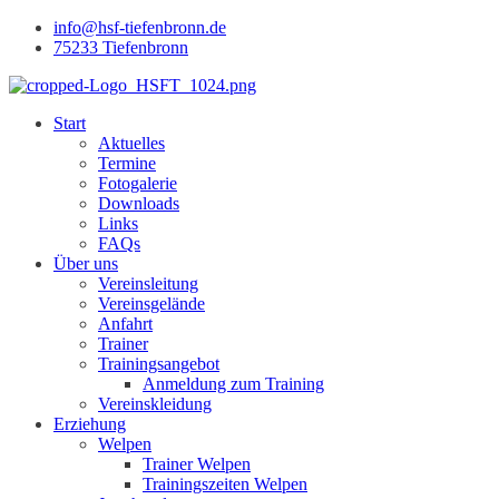
info@hsf-tiefenbronn.de
75233 Tiefenbronn
Start
Aktuelles
Termine
Fotogalerie
Downloads
Links
FAQs
Über uns
Vereinsleitung
Vereinsgelände
Anfahrt
Trainer
Trainingsangebot
Anmeldung zum Training
Vereinskleidung
Erziehung
Welpen
Trainer Welpen
Trainingszeiten Welpen