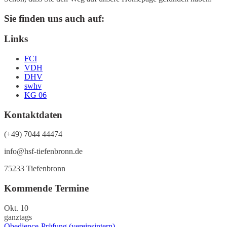
Sie finden uns auch auf:
Links
FCI
VDH
DHV
swhv
KG 06
Kontaktdaten
(+49) 7044 44474
info@hsf-tiefenbronn.de
75233 Tiefenbronn
Kommende Termine
Okt.
10
ganztags
Obedience-Prüfung (vereinsintern)