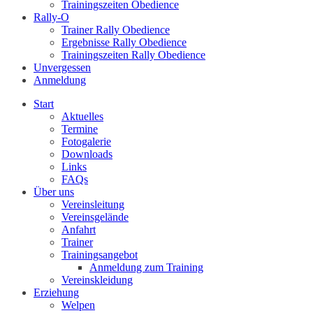
Trainingszeiten Obedience
Rally-O
Trainer Rally Obedience
Ergebnisse Rally Obedience
Trainingszeiten Rally Obedience
Unvergessen
Anmeldung
Start
Aktuelles
Termine
Fotogalerie
Downloads
Links
FAQs
Über uns
Vereinsleitung
Vereinsgelände
Anfahrt
Trainer
Trainingsangebot
Anmeldung zum Training
Vereinskleidung
Erziehung
Welpen