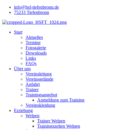
info@hsf-tiefenbronn.de
75233 Tiefenbronn
Start
Aktuelles
Termine
Fotogalerie
Downloads
Links
FAQs
Über uns
Vereinsleitung
Vereinsgelände
Anfahrt
Trainer
Trainingsangebot
Anmeldung zum Training
Vereinskleidung
Erziehung
Welpen
Trainer Welpen
Trainingszeiten Welpen