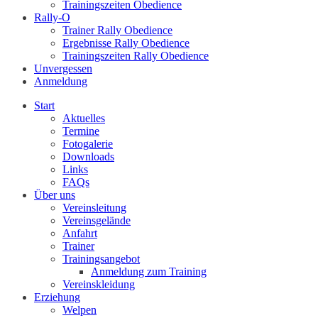
Trainingszeiten Obedience
Rally-O
Trainer Rally Obedience
Ergebnisse Rally Obedience
Trainingszeiten Rally Obedience
Unvergessen
Anmeldung
Start
Aktuelles
Termine
Fotogalerie
Downloads
Links
FAQs
Über uns
Vereinsleitung
Vereinsgelände
Anfahrt
Trainer
Trainingsangebot
Anmeldung zum Training
Vereinskleidung
Erziehung
Welpen