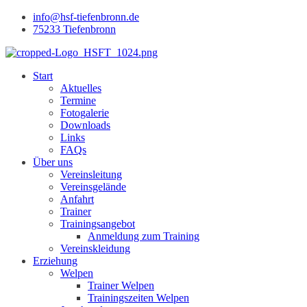
info@hsf-tiefenbronn.de
75233 Tiefenbronn
Start
Aktuelles
Termine
Fotogalerie
Downloads
Links
FAQs
Über uns
Vereinsleitung
Vereinsgelände
Anfahrt
Trainer
Trainingsangebot
Anmeldung zum Training
Vereinskleidung
Erziehung
Welpen
Trainer Welpen
Trainingszeiten Welpen