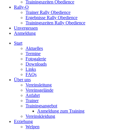
Trainingszeiten Obedience
Rally-O
Trainer Rally Obedience
Ergebnisse Rally Obedience
Trainingszeiten Rally Obedience
Unvergessen
Anmeldung
Start
Aktuelles
Termine
Fotogalerie
Downloads
Links
FAQs
Über uns
Vereinsleitung
Vereinsgelände
Anfahrt
Trainer
Trainingsangebot
Anmeldung zum Training
Vereinskleidung
Erziehung
Welpen