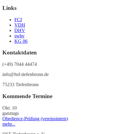
Links
FCI
VDH
DHV
swhv
KG 06
Kontaktdaten
(+49) 7044 44474
info@hsf-tiefenbronn.de
75233 Tiefenbronn
Kommende Termine
Okt.
10
ganztags
Obedience-Prüfung (vereinsintern)
mehr...