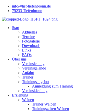
info@hsf-tiefenbronn.de
75233 Tiefenbronn
Start
Aktuelles
Termine
Fotogalerie
Downloads
Links
FAQs
Über uns
Vereinsleitung
Vereinsgelände
Anfahrt
Trainer
Trainingsangebot
Anmeldung zum Training
Vereinskleidung
Erziehung
Welpen
Trainer Welpen
Trainingszeiten Welpen