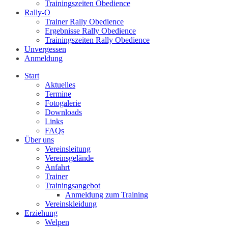
Trainingszeiten Obedience
Rally-O
Trainer Rally Obedience
Ergebnisse Rally Obedience
Trainingszeiten Rally Obedience
Unvergessen
Anmeldung
Start
Aktuelles
Termine
Fotogalerie
Downloads
Links
FAQs
Über uns
Vereinsleitung
Vereinsgelände
Anfahrt
Trainer
Trainingsangebot
Anmeldung zum Training
Vereinskleidung
Erziehung
Welpen