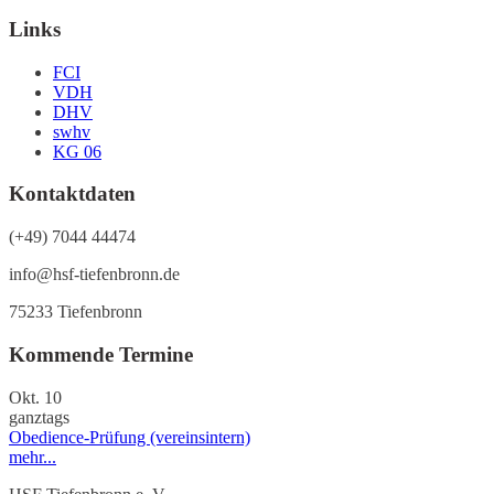
Links
FCI
VDH
DHV
swhv
KG 06
Kontaktdaten
(+49) 7044 44474
info@hsf-tiefenbronn.de
75233 Tiefenbronn
Kommende Termine
Okt.
10
ganztags
Obedience-Prüfung (vereinsintern)
mehr...